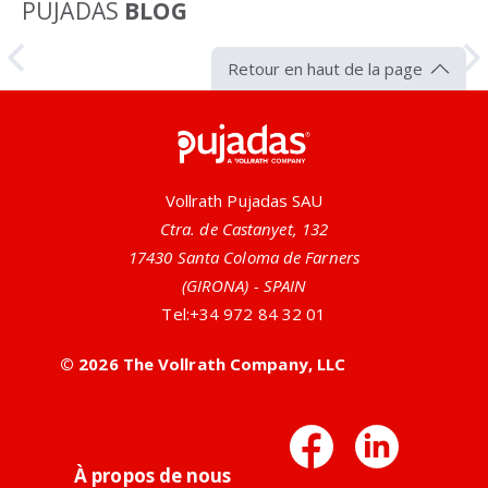
PUJADAS
BLOG
Article
Retour en haut de la page
Pujadas
Vollrath Pujadas SAU
Ctra. de Castanyet, 132
17430 Santa Coloma de Farners
(GIRONA) - SPAIN
Tel:
+34 972 84 32 01
Ustensiles Antimicrobiens Naturels
© 2026 The Vollrath Company, LLC
Vollrath offre de nombreux ustensiles de service qui
ont des ions d'argent ou de zinc intégrés dans les
Facebo
Link
poignées. Cette conception fournit une solution
antimicrobienne...
À propos de nous