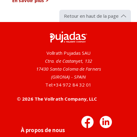
En savoir plus
>
Retour en haut de la page
Pujadas
Vollrath Pujadas SAU
Ctra. de Castanyet, 132
17430 Santa Coloma de Farners
(GIRONA) - SPAIN
Tel:
+34 972 84 32 01
© 2026 The Vollrath Company, LLC
Facebo
Link
À propos de nous