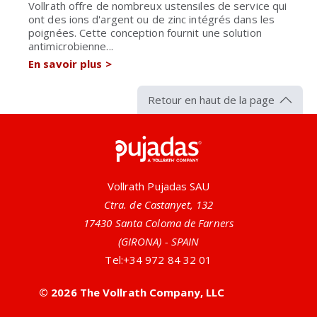
Vollrath offre de nombreux ustensiles de service qui
ont des ions d'argent ou de zinc intégrés dans les
poignées. Cette conception fournit une solution
antimicrobienne...
En savoir plus
>
Retour en haut de la page
Pujadas
Vollrath Pujadas SAU
Ctra. de Castanyet, 132
17430 Santa Coloma de Farners
(GIRONA) - SPAIN
Tel:
+34 972 84 32 01
© 2026 The Vollrath Company, LLC