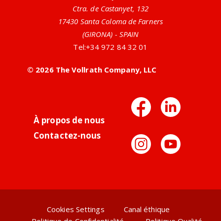
Ctra. de Castanyet, 132
17430 Santa Coloma de Farners
(GIRONA) - SPAIN
Tel:
+34 972 84 32 01
Ustensiles Antimicrobiens Naturels
© 2026 The Vollrath Company, LLC
Vollrath offre de nombreux ustensiles de service qui
ont des ions d'argent ou de zinc intégrés dans les
Facebo
Link
poignées. Cette conception fournit une solution
antimicrobienne...
À propos de nous
En savoir plus
>
Contactez-nous
Instag
You
Article
Cookies Settings
Canal éthique
Politique de Confidentialité
Politique Qualité