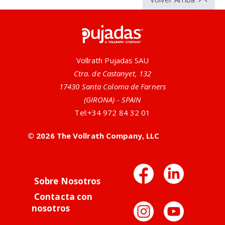
Pujadas
Vollrath Pujadas SAU
Ctra. de Castanyet, 132
17430 Santa Coloma de Farners
(GIRONA) - SPAIN
Tel:
+34 972 84 32 01
© 2026 The Vollrath Company, LLC
Facebo
Link
Sobre Nosotros
Contacta con
Instag
You
nosotros