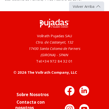
Volver Arriba
Pujadas
Vollrath Pujadas SAU
Ctra. de Castanyet, 132
17430 Santa Coloma de Farners
(GIRONA) - SPAIN
Tel:
+34 972 84 32 01
© 2026 The Vollrath Company, LLC
Facebo
Link
Sobre Nosotros
Contacta con
nosotros