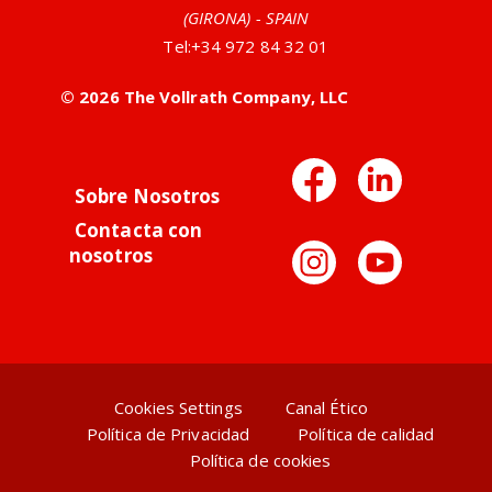
(GIRONA) - SPAIN
Tel:
+34 972 84 32 01
© 2026 The Vollrath Company, LLC
Facebo
Link
Sobre Nosotros
Contacta con
Instag
You
nosotros
Cookies Settings
Canal Ético
Política de Privacidad
Política de calidad
Política de cookies