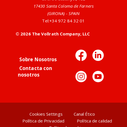
17430 Santa Coloma de Farners
(GIRONA) - SPAIN
Tel:
+34 972 84 32 01
© 2026 The Vollrath Company, LLC
Facebo
Link
Sobre Nosotros
Contacta con
Instag
You
nosotros
Cookies Settings
Canal Ético
Política de Privacidad
Política de calidad