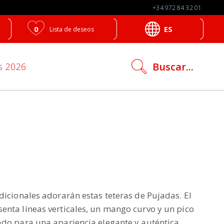
+34 972 84 32 01
0
ES
Lista de deseos
search
Buscar...
s 2026
icon
dicionales adorarán estas teteras de Pujadas. El
enta líneas verticales, un mango curvo y un pico
ado para una apariencia elegante y auténtica.