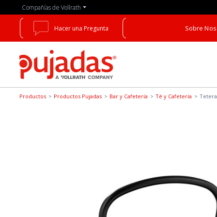
Skip
Compañías de Vollrath
to
the
Sobre Nos
Hacer una Pregunta
main
content
Pujadas
Productos
Productos Pujadas
Bar y Cafetería
Té y Cafetería
Tetera