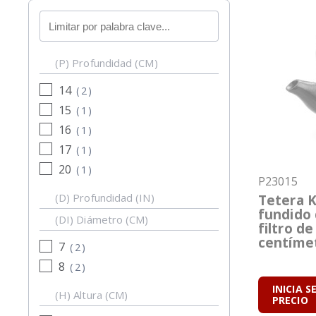
Buscar
por
palabra
(P) Profundidad (CM)
clave
14
(
2
)
15
(
1
)
16
(
1
)
17
(
1
)
20
(
1
)
P23015
(D) Profundidad (IN)
Tetera K
fundido 
(DI) Diámetro (CM)
filtro d
centíme
7
(
2
)
8
(
2
)
INICIA S
(H) Altura (CM)
PRECIO