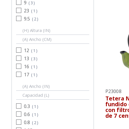
9
(
3
)
23
(
1
)
9.5
(
2
)
(H) Altura (IN)
(A) Ancho (CM)
12
(
1
)
13
(
3
)
16
(
1
)
17
(
1
)
(A) Ancho (IN)
P23008
Capacidad (L)
Tetera N
fundido 
0.3
(
1
)
con filt
0.6
(
1
)
de 7 cen
0.8
(
2
)