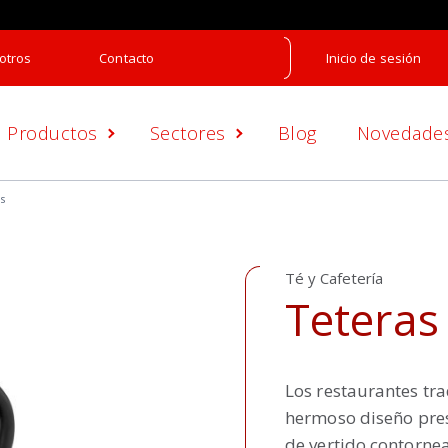
otros
Contacto
Inicio de sesión
Productos
Sectores
Blog
Novedade
s
Té y Cafetería
Teteras
Los restaurantes tra
hermoso diseño pres
de vertido contorne