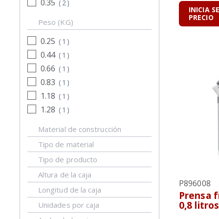
0.35
(
2
)
INICIA S
PRECIO
Peso (KG)
0.25
(
1
)
0.44
(
1
)
0.66
(
1
)
0.83
(
1
)
1.18
(
1
)
1.28
(
1
)
Material de construcción
Tipo de material
Tipo de producto
Altura de la caja
P896008
Longitud de la caja
Prensa f
0,8 litr
Unidades por caja