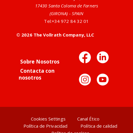
17430 Santa Coloma de Farners
(GIRONA) - SPAIN
Tel:
+34 972 84 32 01
© 2026 The Vollrath Company, LLC
Facebo
Link
Sobre Nosotros
Contacta con
Instag
You
nosotros
Cookies Settings
Canal Ético
Política de Privacidad
Política de calidad
Política de cookies