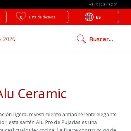
+34 972 84 32 01
0
ES
Lista de deseos
search
Buscar...
s 2026
icon
Alu Ceramic
ción ligera, revestimiento antiadherente elegante
or, esta sartén Alu Pro de Pujadas es una
a casi cualquier cocina. La fuerte construcción de