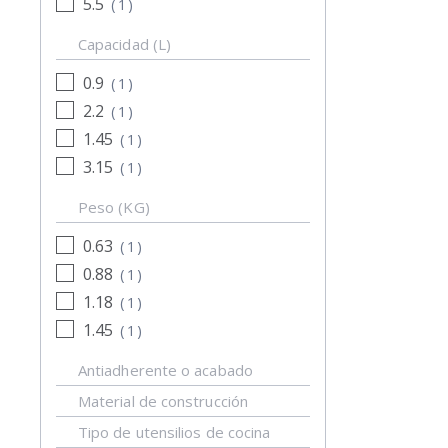
5.5
(
1
)
Capacidad (L)
0.9
(
1
)
2.2
(
1
)
1.45
(
1
)
3.15
(
1
)
Peso (KG)
0.63
(
1
)
0.88
(
1
)
1.18
(
1
)
1.45
(
1
)
Antiadherente o acabado
Material de construcción
Tipo de utensilios de cocina