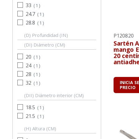
33
(
1
)
24.7
(
1
)
28.8
(
1
)
(D) Profundidad (IN)
P120820
Sartén A
(DI) Diámetro (CM)
mango E
20 cent
20
(
1
)
antiadh
24
(
1
)
28
(
1
)
32
INICIA S
(
1
)
PRECIO
(DII) Diámetro interior (CM)
18.5
(
1
)
21.5
(
1
)
(H) Altura (CM)