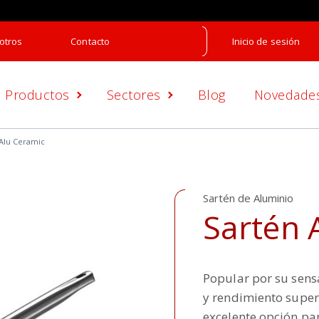
otros
Contacto
Inicio de sesión
Productos
Sectores
Blog
Novedade
 Alu Ceramic
Sartén de Aluminio
Sartén 
Popular por su sensa
y rendimiento superi
excelente opción par