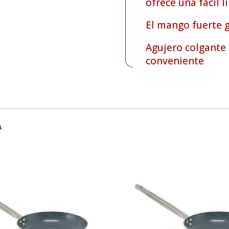
ofrece una fácil l
El mango fuerte g
Agujero colgante
conveniente
A