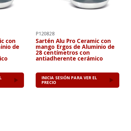
P120828
ic con
Sartén Alu Pro Ceramic con
inio de
mango Ergos de Aluminio de
28 centímetros con
ico
antiadherente cerámico
L
INICIA SESIÓN PARA VER EL
PRECIO