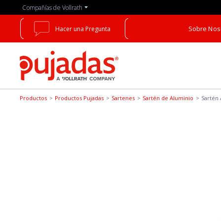
Skip
Compañías de Vollrath
to
the
Sobre Nos
Hacer una Pregunta
main
content
Pujadas
Productos
Productos Pujadas
Sartenes
Sartén de Aluminio
Sartén