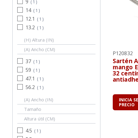
9
(
1
)
14
(
1
)
12.1
(
1
)
13.2
(
1
)
(H) Altura (IN)
(A) Ancho (CM)
P120832
Sartén A
37
(
1
)
mango E
59
(
1
)
32 cent
47.1
antiadh
(
1
)
56.2
(
1
)
(A) Ancho (IN)
INICIA S
PRECIO
Tamaño
Altura útil (CM)
4.5
(
1
)