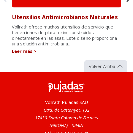
Utensilios Antimicrobianos Naturales
Vollrath ofrece muchos utensilios de servicio que
tienen iones de plata o zinc construidos
directamente en las asas. Este diseño proporciona
una solución antimicrobiana...
Leer más
>
Volver Arriba
Pujadas
Vollrath Pujadas SAU
Ctra. de Castanyet, 132
17430 Santa Coloma de Farners
(GIRONA) - SPAIN
Tel:
+34 972 84 32 01