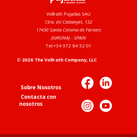
Vollrath Pujadas SAU
Ctra. de Castanyet, 132
17430 Santa Coloma de Farners
(GIRONA) - SPAIN
Tel:
+34 972 84 32 01
© 2026 The Vollrath Company, LLC
Facebo
Link
Sobre Nosotros
Contacta con
Instag
You
nosotros