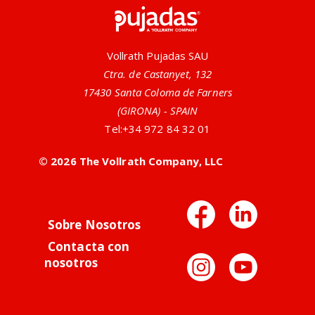
Pujadas
Vollrath Pujadas SAU
Ctra. de Castanyet, 132
17430 Santa Coloma de Farners
(GIRONA) - SPAIN
Tel:
+34 972 84 32 01
© 2026 The Vollrath Company, LLC
Facebo
Link
Sobre Nosotros
Contacta con
Instag
You
nosotros