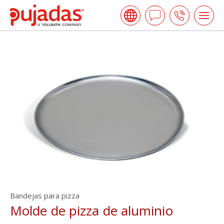
Skip
Pujadas
to
Hacer
Call
Tog
the
me
una
us
main
open
content
Pregunta
Bandejas para pizza
Molde de pizza de aluminio