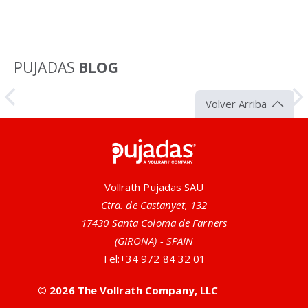
PUJADAS
BLOG
Artículo
Volver Arriba
Pujadas
Vollrath Pujadas SAU
Ctra. de Castanyet, 132
17430 Santa Coloma de Farners
(GIRONA) - SPAIN
Tel:
+34 972 84 32 01
Utensilios Antimicrobianos Naturales
© 2026 The Vollrath Company, LLC