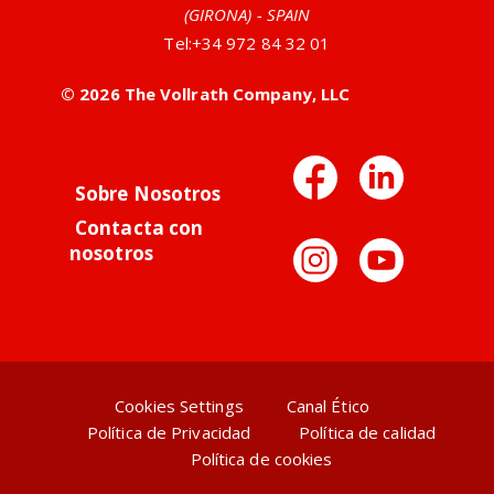
(GIRONA) - SPAIN
Tel:
+34 972 84 32 01
© 2026 The Vollrath Company, LLC
Facebo
Link
Sobre Nosotros
Contacta con
Instag
You
nosotros
Cookies Settings
Canal Ético
Política de Privacidad
Política de calidad
Política de cookies