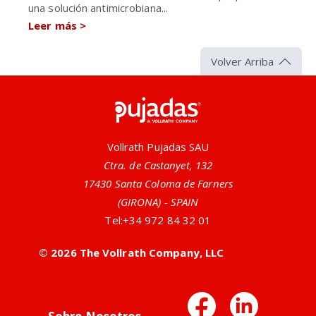
una solución antimicrobiana...
Leer más
>
Volver Arriba
Pujadas
Vollrath Pujadas SAU
Ctra. de Castanyet, 132
17430 Santa Coloma de Farners
(GIRONA) - SPAIN
Tel:
+34 972 84 32 01
© 2026 The Vollrath Company, LLC
Facebo
Link