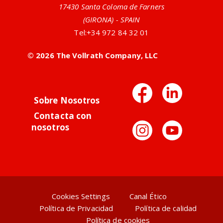
17430 Santa Coloma de Farners
(GIRONA) - SPAIN
Tel:
+34 972 84 32 01
© 2026 The Vollrath Company, LLC
Facebo
Link
Sobre Nosotros
Contacta con
Instag
You
nosotros
Cookies Settings
Canal Ético
Política de Privacidad
Política de calidad
Política de cookies