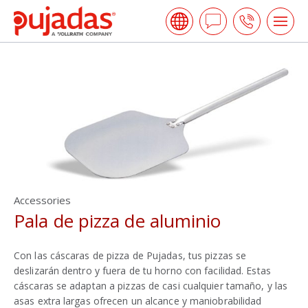
Skip
Pujadas
to
Hacer
Call
Tog
the
me
una
us
main
open
content
Pregunta
Accessories
Pala de pizza de aluminio
Con las cáscaras de pizza de Pujadas, tus pizzas se
deslizarán dentro y fuera de tu horno con facilidad. Estas
cáscaras se adaptan a pizzas de casi cualquier tamaño, y las
asas extra largas ofrecen un alcance y maniobrabilidad