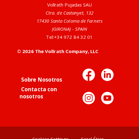
Vollrath Pujadas SAU
Ctra. de Castanyet, 132
17430 Santa Coloma de Farners
(GIRONA) - SPAIN
Tel:
+34 972 84 32 01
© 2026 The Vollrath Company, LLC
Facebo
Link
Sobre Nosotros
Contacta con
Instag
You
nosotros