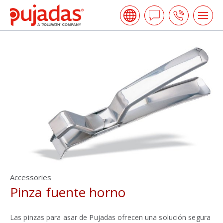
Skip
Pujadas
to
Hacer
Call
Tog
the
me
una
us
main
open
content
Pregunta
Accessories
Pinza fuente horno
Las pinzas para asar de Pujadas ofrecen una solución segura